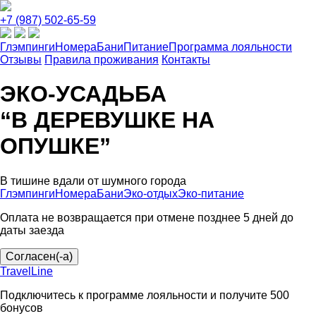
+7 (987) 502-65-59
Глэмпинги
Номера
Бани
Питание
Программа лояльности
Отзывы
Правила проживания
Контакты
ЭКО-УСАДЬБА
“В ДЕРЕВУШКЕ НА
ОПУШКЕ”
В тишине вдали от шумного города
Глэмпинги
Номера
Бани
Эко-отдых
Эко-питание
Оплата не возвращается при отмене позднее 5 дней до
даты заезда
Согласен(-а)
TravelLine
Подключитесь к программе лояльности и получите 500
бонусов