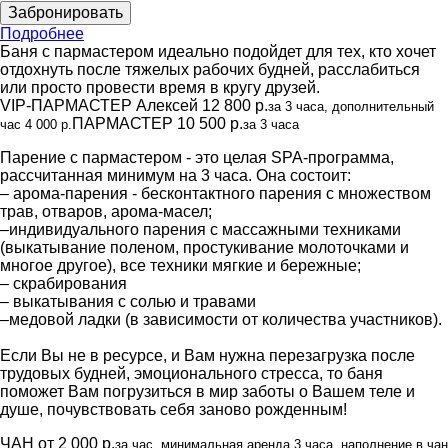
Забронировать
Подробнее
Баня с пармастером идеально подойдет для тех, кто хочет
отдохнуть после тяжелых рабочих будней, расслабиться
или просто провести время в кругу друзей.
VIP-ПАРМАСТЕР Алексей 12 800 р.
за 3 часа, дополнительный
ПАРМАСТЕР 10 500 р.
час 4 000 р.
за 3 часа
Парение с пармастером - это целая SPA-программа,
рассчитанная минимум на 3 часа. Она состоит:
– арома-парения - бесконтактного парения с множеством
трав, отваров, арома-масел;
–индивидуального парения с массажными техниками
(выкатывание поленом, простукивание молоточками и
многое другое), все техники мягкие и бережные;
– скрабирования
– выкатывания с солью и травами
–медовой ладки (в зависимости от количества участников).
Если Вы не в ресурсе, и Вам нужна перезагрузка после
трудовых будней, эмоционального стресса, то баня
поможет Вам погрузиться в мир заботы о Вашем теле и
душе, почувствовать себя заново рожденным!
ЧАН от 2 000 р.
за час, минимальная аренда 3 часа, наполнение в чан